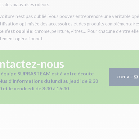
es des mauvaises odeurs.
la voiture n’est pas oublié. Vous pouvez entreprendre une véritable o
tilisation optimisée des accessoires et des produits complémentaire
e n’est oubliée
: chrome, peinture, vitres… Pour chacune d’entre ell
tement opérationnel.
ntactez-nous
 équipe SUPRASTEAM est à votre écoute
CONTACT
lus d’informations du lundi au jeudi de 8:30
0 et le vendredi de 8:30 à 16:30.