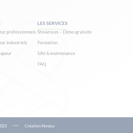
S
LES SERVICES
ur professionnels
Showroom – Démo gratuite
ur industriels
Formation
vapeur
SAV & maintenance
FAQ
2023
Création Novius