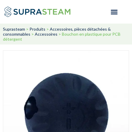
Suprasteam
>
Produits
>
Accessoires, pièces détachées &
consommables
>
Accessoires
>
Bouchon en plastique pour PCB
détergent