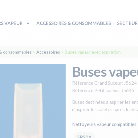
S VAPEUR
ACCESSOIRES & CONSOMMABLES
SECTEURS
 & consommables
>
Accessoires
>
Buses vapeur avec aspiration
Buses vapeu
Référence Grand Suceur: J5624
Référence Petit suceur: J5645
Buses destinées à aspirer les end
d’aspirer les saletés après le dé
Nettoyeurs vapeur compatibles 