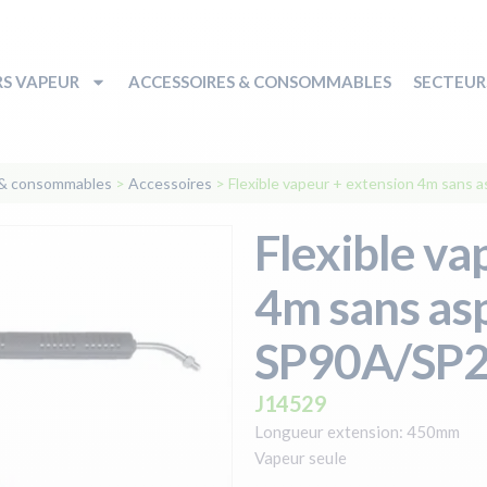
S VAPEUR
ACCESSOIRES & CONSOMMABLES
SECTEURS
 & consommables
>
Accessoires
>
Flexible vapeur + extension 4m sans 
Flexible va
4m sans asp
SP90A/SP
J14529
Longueur extension: 450mm
Vapeur seule